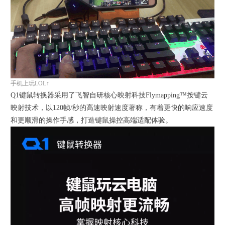
手机上玩LOL↑
Q1键鼠转换器采用了飞智自研核心映射科技Flymapping™按键云
映射技术，以120帧/秒的高速映射速度著称，有着更快的响应速度
和更顺滑的操作手感，打造键鼠操控高端适配体验。